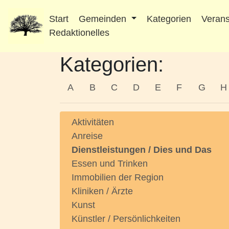
Start
Gemeinden
Kategorien
Verans
Redaktionelles
Kategorien:
A
B
C
D
E
F
G
H
Aktivitäten
Anreise
Dienstleistungen / Dies und Das
Essen und Trinken
Immobilien der Region
Kliniken / Ärzte
Kunst
Künstler / Persönlichkeiten