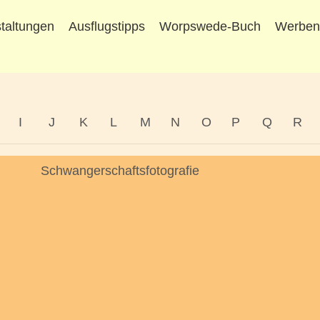
taltungen
Ausflugstipps
Worpswede-Buch
Werbe
I
J
K
L
M
N
O
P
Q
R
Schwangerschaftsfotografie