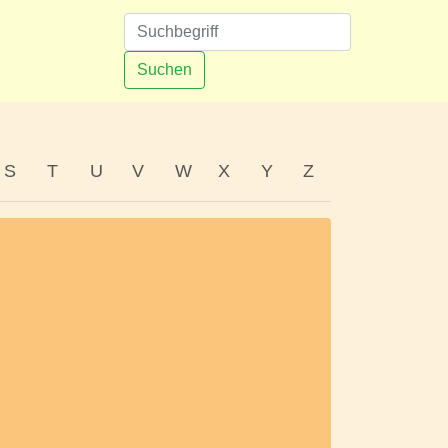
n
Suchen
S
T
U
V
W
X
Y
Z