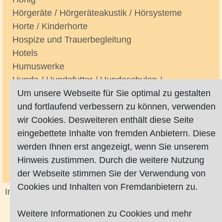
Hörgeräte / Hörgeräteakustik / Hörsysteme
Horte / Kinderhorte
Hospize und Trauerbegleitung
Hotels
Humuswerke
Hunde / Hundefutter / Hundeschulen /
Hundetherapie
Um unsere Webseite für Sie optimal zu gestalten
Hundebetreuung
und fortlaufend verbessern zu können, verwenden
Hüte
wir Cookies. Desweiteren enthält diese Seite
Hüttenbusch
eingebettete Inhalte von fremden Anbietern. Diese
Huys-Passage / Passage
werden Ihnen erst angezeigt, wenn Sie unserem
Hygieneprodukte
Hinweis zustimmen. Durch die weitere Nutzung
Hypnose / Hypnosecoaches
der Webseite stimmen Sie der Verwendung von
Cookies und Inhalten von Fremdanbietern zu.
Impressum
|
Datenschutz
|
AGB
Weitere Informationen zu Cookies und mehr