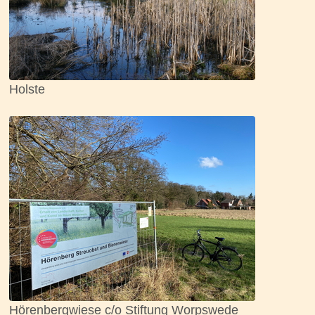
Holste
Hörenbergwiese c/o Stiftung Worpswede