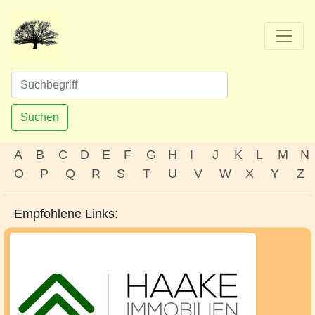
Suchen
A
B
C
D
E
F
G
H
I
J
K
L
M
N
O
P
Q
R
S
T
U
V
W
X
Y
Z
Empfohlene Links: