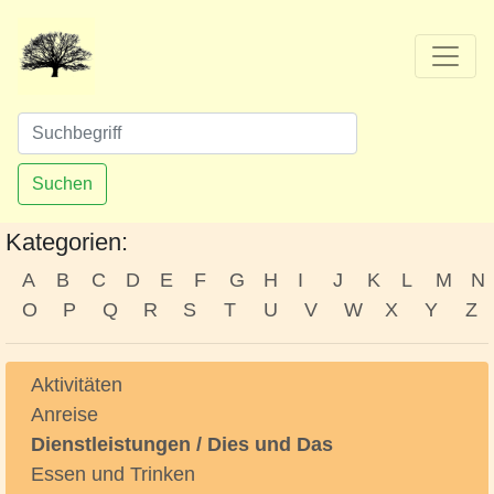
Suchen
Kategorien:
A
B
C
D
E
F
G
H
I
J
K
L
M
N
O
P
Q
R
S
T
U
V
W
X
Y
Z
Aktivitäten
Anreise
Dienstleistungen / Dies und Das
Essen und Trinken