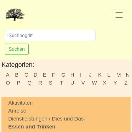
Suchen
Kategorien:
A
B
C
D
E
F
G
H
I
J
K
L
M
N
O
P
Q
R
S
T
U
V
W
X
Y
Z
Aktivitäten
Anreise
Dienstleistungen / Dies und Das
Essen und Trinken