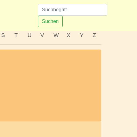
n
Suchen
S
T
U
V
W
X
Y
Z