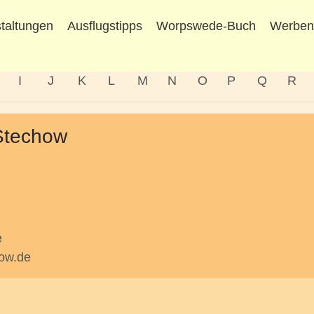
taltungen
Ausflugstipps
Worpswede-Buch
Werbe
I
J
K
L
M
N
O
P
Q
R
Stechow
e
how.de