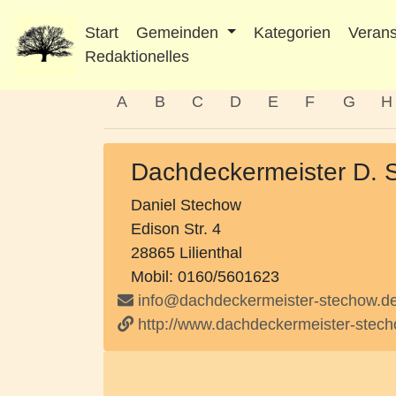
Start
Gemeinden
Kategorien
Verans
Redaktionelles
A
B
C
D
E
F
G
H
Dachdeckermeister D. 
Daniel Stechow
Edison Str. 4
28865 Lilienthal
Mobil: 0160/5601623
info@dachdeckermeister-stechow.d
http://www.dachdeckermeister-stec