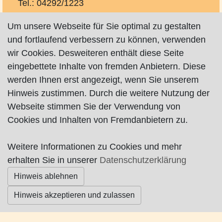
Tel.: 04292/1223
Fax: 04292/1223
Um unsere Webseite für Sie optimal zu gestalten
Mobil: 0171/3107005
und fortlaufend verbessern zu können, verwenden
hermann.cronjaeger@ewe.net
wir Cookies. Desweiteren enthält diese Seite
http://www.hochzeitskutsche-bremen.de
eingebettete Inhalte von fremden Anbietern. Diese
werden Ihnen erst angezeigt, wenn Sie unserem
Hinweis zustimmen. Durch die weitere Nutzung der
Webseite stimmen Sie der Verwendung von
Cookies und Inhalten von Fremdanbietern zu.
Impressum
|
Datenschutz
|
AGB
Weitere Informationen zu Cookies und mehr
erhalten Sie in unserer
Datenschutzerklärung
© Worpswede24 2015-2026
Hinweis ablehnen
Hinweis akzeptieren und zulassen