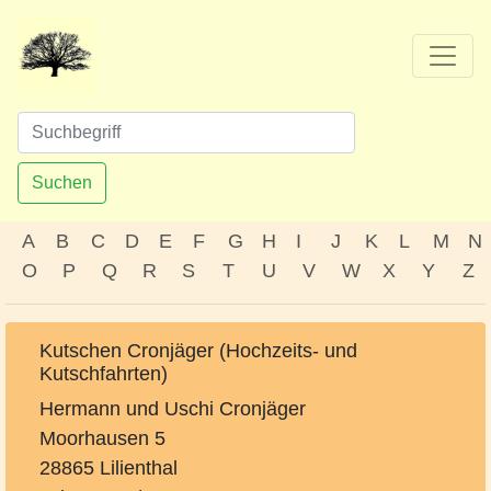
Suchen
A
B
C
D
E
F
G
H
I
J
K
L
M
N
O
P
Q
R
S
T
U
V
W
X
Y
Z
Kutschen Cronjäger (Hochzeits- und
Kutschfahrten)
Hermann und Uschi Cronjäger
Moorhausen 5
28865 Lilienthal