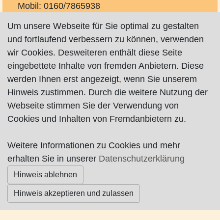
Mobil: 0160/7865938
w.peters-lilienthal@t-online.de
Um unsere Webseite für Sie optimal zu gestalten
und fortlaufend verbessern zu können, verwenden
wir Cookies. Desweiteren enthält diese Seite
eingebettete Inhalte von fremden Anbietern. Diese
werden Ihnen erst angezeigt, wenn Sie unserem
Hinweis zustimmen. Durch die weitere Nutzung der
Impressum
|
Datenschutz
|
AGB
Webseite stimmen Sie der Verwendung von
Cookies und Inhalten von Fremdanbietern zu.
© Worpswede24 2015-2026
Weitere Informationen zu Cookies und mehr
erhalten Sie in unserer
Datenschutzerklärung
Hinweis ablehnen
Hinweis akzeptieren und zulassen