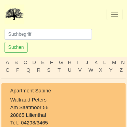
Suchen
A
B
C
D
E
F
G
H
I
J
K
L
M
N
O
P
Q
R
S
T
U
V
W
X
Y
Z
Apartment Sabine
Waltraud Peters
Am Saatmoor 56
28865 Lilienthal
Tel.: 04298/3465