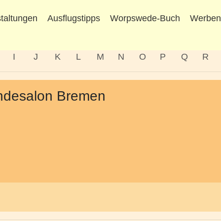
taltungen
Ausflugstipps
Worpswede-Buch
Werbe
I
J
K
L
M
N
O
P
Q
R
ndesalon Bremen