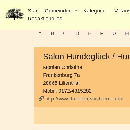
Start
Gemeinden
Kategorien
Verans
Redaktionelles
A
B
C
D
E
F
G
H
Salon Hundeglück / Hu
Monien Christina
Frankenburg 7a
28865 Lilienthal
Mobil: 0172/4315282
http://www.hundefrisör-bremen.de