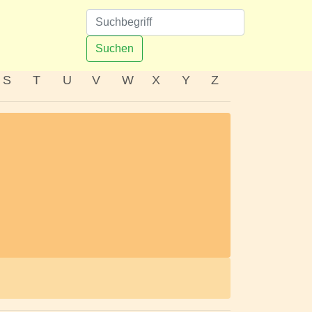
n
Suchen
S
T
U
V
W
X
Y
Z