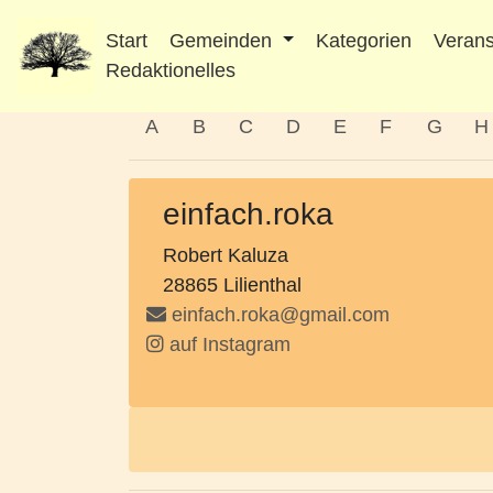
Start
Gemeinden
Kategorien
Verans
Redaktionelles
A
B
C
D
E
F
G
H
einfach.roka
Robert Kaluza
28865 Lilienthal
einfach.roka@gmail.com
auf Instagram