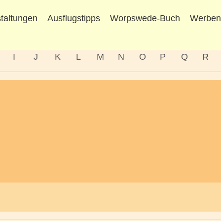
taltungen
Ausflugstipps
Worpswede-Buch
Werbe
I
J
K
L
M
N
O
P
Q
R