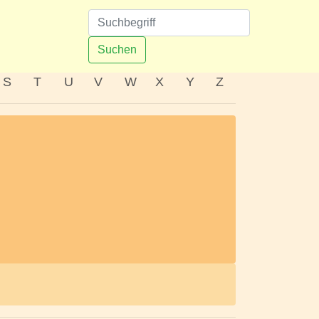
n
Suchen
S
T
U
V
W
X
Y
Z