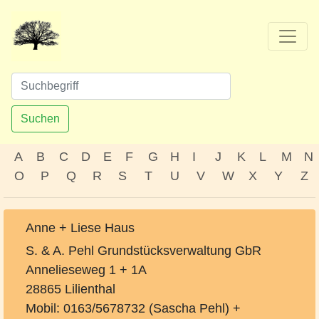
Suchen
A
B
C
D
E
F
G
H
I
J
K
L
M
N
O
P
Q
R
S
T
U
V
W
X
Y
Z
Anne + Liese Haus
S. & A. Pehl Grundstücksverwaltung GbR
Annelieseweg 1 + 1A
28865 Lilienthal
Mobil: 0163/5678732 (Sascha Pehl) +