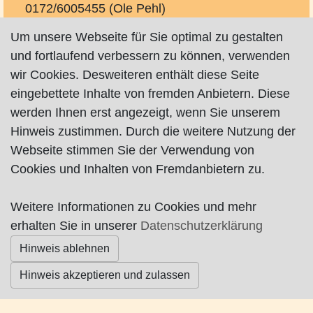
0172/6005455 (Ole Pehl)
verwaltung@pehlshaus.de
Um unsere Webseite für Sie optimal zu gestalten
http://www.pehl.vacation-bookings.com
und fortlaufend verbessern zu können, verwenden
wir Cookies. Desweiteren enthält diese Seite
eingebettete Inhalte von fremden Anbietern. Diese
werden Ihnen erst angezeigt, wenn Sie unserem
Hinweis zustimmen. Durch die weitere Nutzung der
Webseite stimmen Sie der Verwendung von
Impressum
|
Datenschutz
|
AGB
Cookies und Inhalten von Fremdanbietern zu.
© Worpswede24 2015-2026
Weitere Informationen zu Cookies und mehr
erhalten Sie in unserer
Datenschutzerklärung
Hinweis ablehnen
Hinweis akzeptieren und zulassen