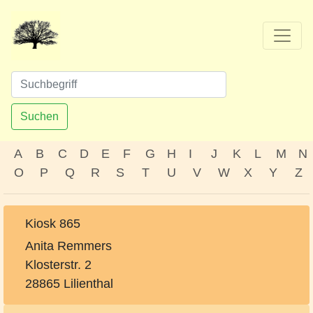
Suchen
A
B
C
D
E
F
G
H
I
J
K
L
M
N
O
P
Q
R
S
T
U
V
W
X
Y
Z
Kiosk 865
Anita Remmers
Klosterstr. 2
28865 Lilienthal