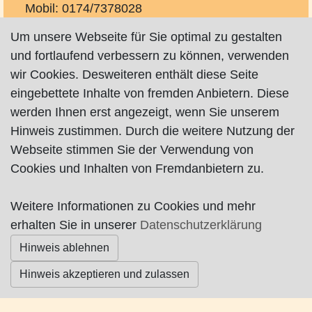
Mobil: 0174/7378028
mail@balicbau.de
Um unsere Webseite für Sie optimal zu gestalten
http://www.balicbau.de
und fortlaufend verbessern zu können, verwenden
wir Cookies. Desweiteren enthält diese Seite
eingebettete Inhalte von fremden Anbietern. Diese
werden Ihnen erst angezeigt, wenn Sie unserem
Hinweis zustimmen. Durch die weitere Nutzung der
Webseite stimmen Sie der Verwendung von
Impressum
|
Datenschutz
|
AGB
Cookies und Inhalten von Fremdanbietern zu.
© Worpswede24 2015-2026
Weitere Informationen zu Cookies und mehr
erhalten Sie in unserer
Datenschutzerklärung
Hinweis ablehnen
Hinweis akzeptieren und zulassen