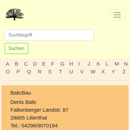
Suchen
A
B
C
D
E
F
G
H
I
J
K
L
M
N
O
P
Q
R
S
T
U
V
W
X
Y
Z
BalicBau
Denis Balic
Falkenberger Landstr. 87
28865 Lilienthal
Tel.: 04298/9070184