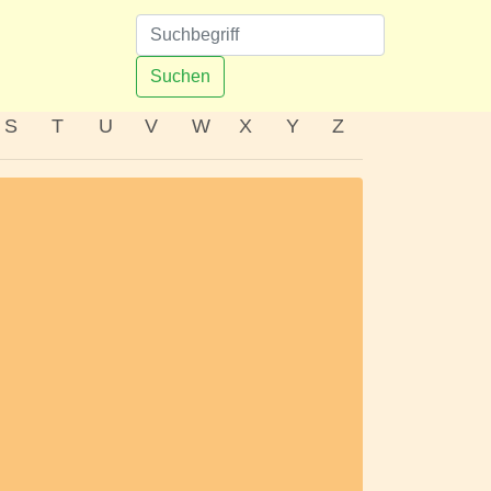
n
Suchen
S
T
U
V
W
X
Y
Z