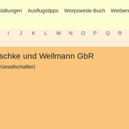
taltungen
Ausflugstipps
Worpswede-Buch
Werbe
I
J
K
L
M
N
O
P
Q
R
uschke und Wellmann GbR
Gesellschafter)