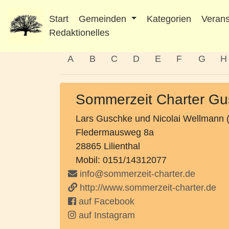
Start
Gemeinden
Kategorien
Verans
Redaktionelles
A
B
C
D
E
F
G
H
Sommerzeit Charter G
Lars Guschke und Nicolai Wellmann (
Fledermausweg 8a
28865 Lilienthal
Mobil: 0151/14312077
info@sommerzeit-charter.de
http://www.sommerzeit-charter.de
auf Facebook
auf Instagram