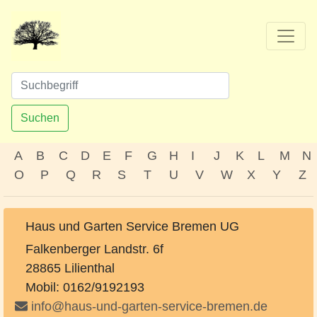
Suchen
A
B
C
D
E
F
G
H
I
J
K
L
M
N
O
P
Q
R
S
T
U
V
W
X
Y
Z
Haus und Garten Service Bremen UG
Falkenberger Landstr. 6f
28865 Lilienthal
Mobil: 0162/9192193
info@haus-und-garten-service-bremen.de