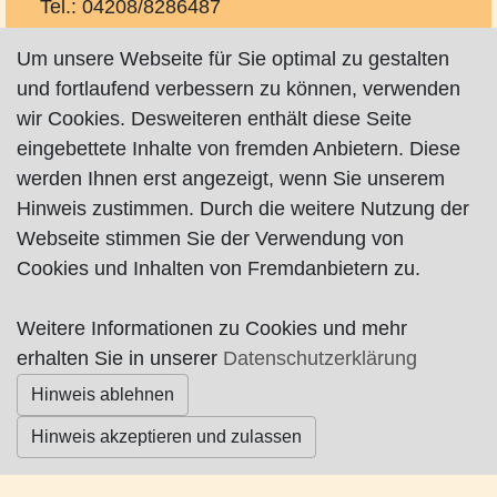
Tel.: 04208/8286487
Fax: 04208/8286488
Um unsere Webseite für Sie optimal zu gestalten
info@pkp-nord.de
und fortlaufend verbessern zu können, verwenden
http://www.pkp-nord.de
wir Cookies. Desweiteren enthält diese Seite
auf Facebook
eingebettete Inhalte von fremden Anbietern. Diese
werden Ihnen erst angezeigt, wenn Sie unserem
Hinweis zustimmen. Durch die weitere Nutzung der
Webseite stimmen Sie der Verwendung von
Cookies und Inhalten von Fremdanbietern zu.
Impressum
|
Datenschutz
|
AGB
Weitere Informationen zu Cookies und mehr
erhalten Sie in unserer
Datenschutzerklärung
© Worpswede24 2015-2026
Hinweis ablehnen
Hinweis akzeptieren und zulassen