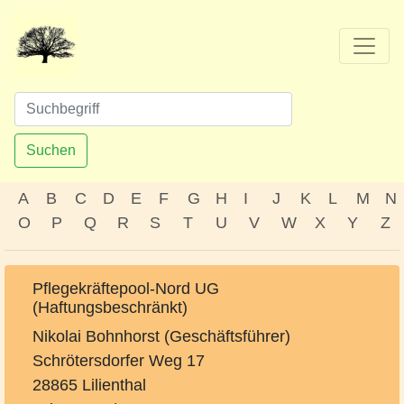
Suchen
A
B
C
D
E
F
G
H
I
J
K
L
M
N
O
P
Q
R
S
T
U
V
W
X
Y
Z
Pflegekräftepool-Nord UG
(Haftungsbeschränkt)
Nikolai Bohnhorst (Geschäftsführer)
Schrötersdorfer Weg 17
28865 Lilienthal