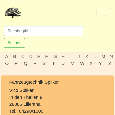
Suchen
A
B
C
D
E
F
G
H
I
J
K
L
M
N
O
P
Q
R
S
T
U
V
W
X
Y
Z
Fahrzeugtechnik Spilker
Vico Spilker
In den Theilen 8
28865 Lilienthal
Tel.: 04298/1500