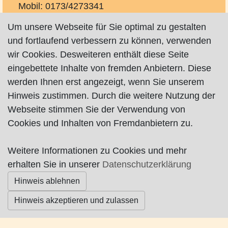
Mobil: 0173/4273341
info@fahrzeugtechnik-spilker.de
Um unsere Webseite für Sie optimal zu gestalten
http://www.fahrzeugtechnik-spilker.de
und fortlaufend verbessern zu können, verwenden
auf Facebook
wir Cookies. Desweiteren enthält diese Seite
eingebettete Inhalte von fremden Anbietern. Diese
werden Ihnen erst angezeigt, wenn Sie unserem
Hinweis zustimmen. Durch die weitere Nutzung der
Webseite stimmen Sie der Verwendung von
Cookies und Inhalten von Fremdanbietern zu.
Impressum
|
Datenschutz
|
AGB
Weitere Informationen zu Cookies und mehr
© Worpswede24 2015-2026
erhalten Sie in unserer
Datenschutzerklärung
Hinweis ablehnen
Hinweis akzeptieren und zulassen