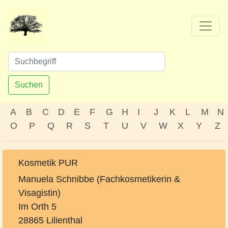
Suchen
A
B
C
D
E
F
G
H
I
J
K
L
M
N
O
P
Q
R
S
T
U
V
W
X
Y
Z
Kosmetik PUR
Manuela Schnibbe (Fachkosmetikerin &
Visagistin)
Im Orth 5
28865 Lilienthal