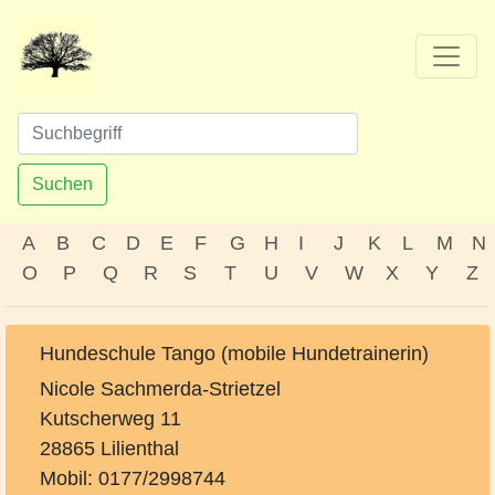
Suchen
A
B
C
D
E
F
G
H
I
J
K
L
M
N
O
P
Q
R
S
T
U
V
W
X
Y
Z
Hundeschule Tango (mobile Hundetrainerin)
Nicole Sachmerda-Strietzel
Kutscherweg 11
28865 Lilienthal
Mobil: 0177/2998744