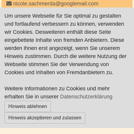
nicole.sachmerda@googlemail.com
http://www.hundeschule-tango.com
Um unsere Webseite für Sie optimal zu gestalten
http://www.hundeschule-tango.de
und fortlaufend verbessern zu können, verwenden
auf Facebook
wir Cookies. Desweiteren enthält diese Seite
eingebettete Inhalte von fremden Anbietern. Diese
werden Ihnen erst angezeigt, wenn Sie unserem
Hinweis zustimmen. Durch die weitere Nutzung der
Webseite stimmen Sie der Verwendung von
Cookies und Inhalten von Fremdanbietern zu.
Impressum
|
Datenschutz
|
AGB
Weitere Informationen zu Cookies und mehr
© Worpswede24 2015-2026
erhalten Sie in unserer
Datenschutzerklärung
Hinweis ablehnen
Hinweis akzeptieren und zulassen