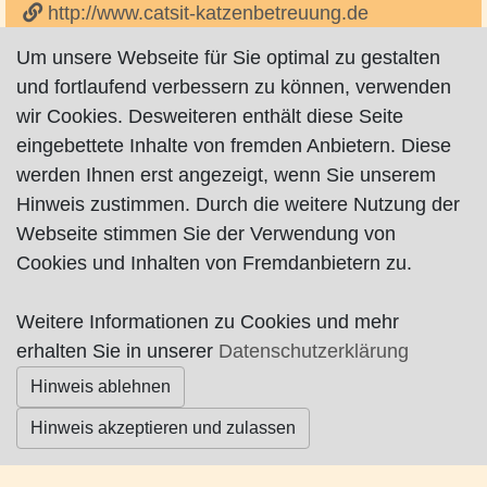
http://www.catsit-katzenbetreuung.de
Um unsere Webseite für Sie optimal zu gestalten
Mobile Katzenbetreuung vor Ort in Bremen &
und fortlaufend verbessern zu können, verwenden
Lilienthal.
wir Cookies. Desweiteren enthält diese Seite
eingebettete Inhalte von fremden Anbietern. Diese
werden Ihnen erst angezeigt, wenn Sie unserem
Hinweis zustimmen. Durch die weitere Nutzung der
Impressum
|
Datenschutz
|
AGB
Webseite stimmen Sie der Verwendung von
Cookies und Inhalten von Fremdanbietern zu.
© Worpswede24 2015-2026
Weitere Informationen zu Cookies und mehr
erhalten Sie in unserer
Datenschutzerklärung
Hinweis ablehnen
Hinweis akzeptieren und zulassen