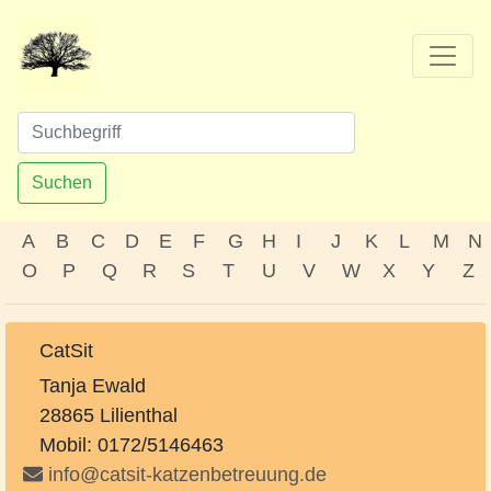
Suchen
A
B
C
D
E
F
G
H
I
J
K
L
M
N
O
P
Q
R
S
T
U
V
W
X
Y
Z
CatSit
Tanja Ewald
28865 Lilienthal
Mobil: 0172/5146463
info@catsit-katzenbetreuung.de