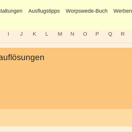
taltungen
Ausflugstipps
Worpswede-Buch
Werbe
I
J
K
L
M
N
O
P
Q
R
auflösungen