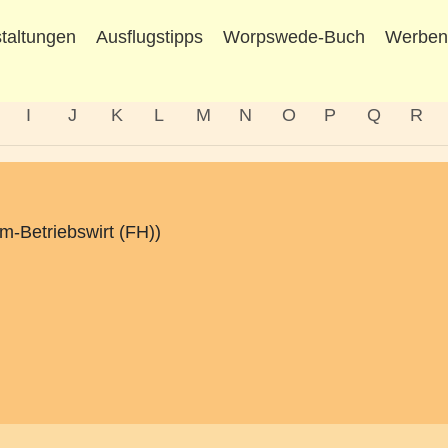
taltungen
Ausflugstipps
Worpswede-Buch
Werbe
I
J
K
L
M
N
O
P
Q
R
m-Betriebswirt (FH))