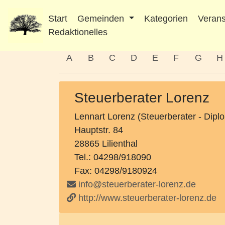
Start
Gemeinden
Kategorien
Verans
Redaktionelles
A
B
C
D
E
F
G
H
Steuerberater Lorenz
Lennart Lorenz (Steuerberater - Diplo
Hauptstr. 84
28865 Lilienthal
Tel.: 04298/918090
Fax: 04298/9180924
info@steuerberater-lorenz.de
http://www.steuerberater-lorenz.de