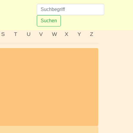
n
Suchen
S
T
U
V
W
X
Y
Z