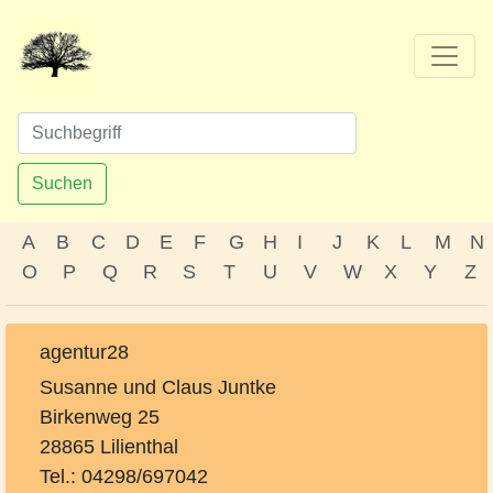
Suchen
A
B
C
D
E
F
G
H
I
J
K
L
M
N
O
P
Q
R
S
T
U
V
W
X
Y
Z
agentur28
Susanne und Claus Juntke
Birkenweg 25
28865 Lilienthal
Tel.: 04298/697042