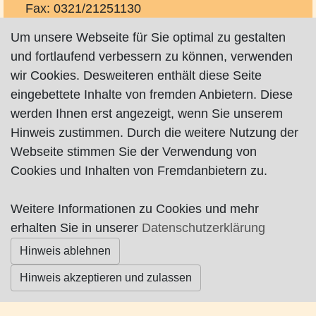
Fax: 0321/21251130
mail@agentur28.de
Um unsere Webseite für Sie optimal zu gestalten
http://www.agentur28.de
und fortlaufend verbessern zu können, verwenden
wir Cookies. Desweiteren enthält diese Seite
Design für digitale Medien.
eingebettete Inhalte von fremden Anbietern. Diese
werden Ihnen erst angezeigt, wenn Sie unserem
Hinweis zustimmen. Durch die weitere Nutzung der
Webseite stimmen Sie der Verwendung von
Impressum
|
Datenschutz
|
AGB
Cookies und Inhalten von Fremdanbietern zu.
© Worpswede24 2015-2026
Weitere Informationen zu Cookies und mehr
erhalten Sie in unserer
Datenschutzerklärung
Hinweis ablehnen
Hinweis akzeptieren und zulassen