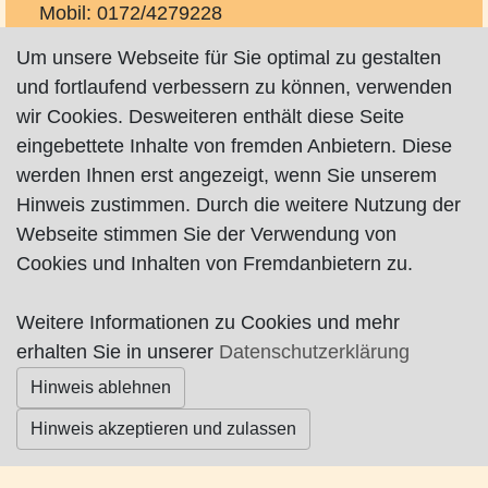
Mobil: 0172/4279228
schlosserei@c-oldorf.de
Um unsere Webseite für Sie optimal zu gestalten
http://www.c-oldorf.de
und fortlaufend verbessern zu können, verwenden
auf Facebook
wir Cookies. Desweiteren enthält diese Seite
eingebettete Inhalte von fremden Anbietern. Diese
Schlosserei & Schlüsseldienst.
werden Ihnen erst angezeigt, wenn Sie unserem
Hinweis zustimmen. Durch die weitere Nutzung der
Webseite stimmen Sie der Verwendung von
Cookies und Inhalten von Fremdanbietern zu.
Impressum
|
Datenschutz
|
AGB
Weitere Informationen zu Cookies und mehr
© Worpswede24 2015-2026
erhalten Sie in unserer
Datenschutzerklärung
Hinweis ablehnen
Hinweis akzeptieren und zulassen