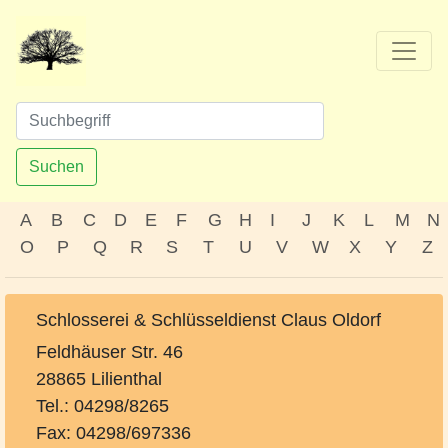
Suchen
A
B
C
D
E
F
G
H
I
J
K
L
M
N
O
P
Q
R
S
T
U
V
W
X
Y
Z
Schlosserei & Schlüsseldienst Claus Oldorf
Feldhäuser Str. 46
28865 Lilienthal
Tel.: 04298/8265
Fax: 04298/697336