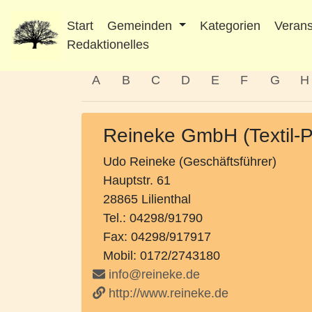
Start
Gemeinden
Kategorien
Verans
Redaktionelles
A
B
C
D
E
F
G
H
Reineke GmbH (Textil-P
Udo Reineke (Geschäftsführer)
Hauptstr. 61
28865 Lilienthal
Tel.: 04298/91790
Fax: 04298/917917
Mobil: 0172/2743180
info@reineke.de
http://www.reineke.de