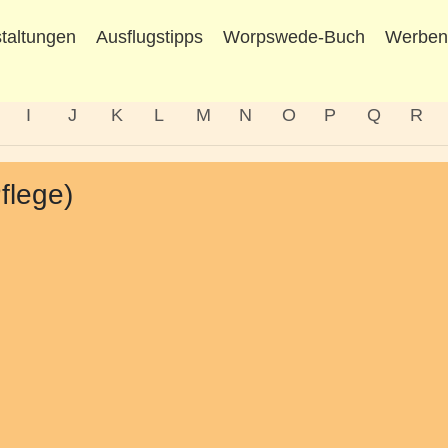
taltungen
Ausflugstipps
Worpswede-Buch
Werbe
I
J
K
L
M
N
O
P
Q
R
flege)