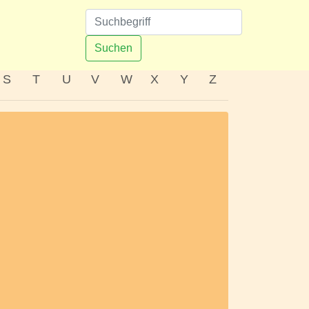
n
Suchen
S
T
U
V
W
X
Y
Z