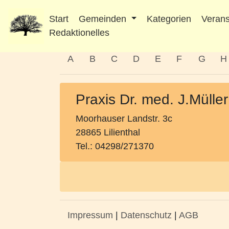
Start
Gemeinden
Kategorien
Verans
Redaktionelles
A
B
C
D
E
F
G
H
Praxis Dr. med. J.Müller
Moorhauser Landstr. 3c
28865 Lilienthal
Tel.: 04298/271370
Impressum
|
Datenschutz
|
AGB