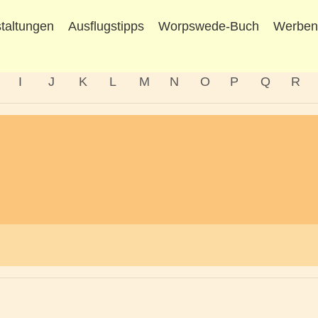
taltungen
Ausflugstipps
Worpswede-Buch
Werbe
I
J
K
L
M
N
O
P
Q
R