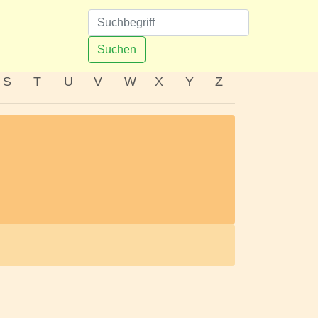
n
Suchen
S
T
U
V
W
X
Y
Z