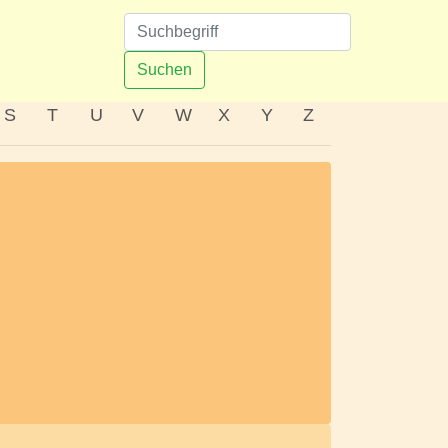
n
Suchen
S
T
U
V
W
X
Y
Z