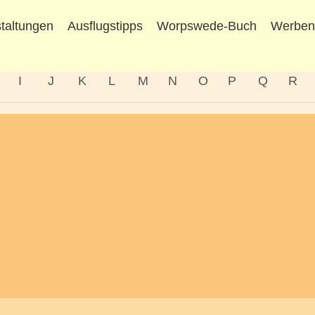
taltungen
Ausflugstipps
Worpswede-Buch
Werbe
I
J
K
L
M
N
O
P
Q
R