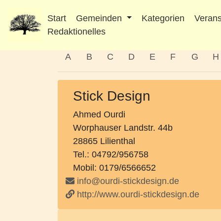
Start
Gemeinden
Kategorien
Verans
Redaktionelles
A
B
C
D
E
F
G
H
Stick Design
Ahmed Ourdi
Worphauser Landstr. 44b
28865 Lilienthal
Tel.: 04792/956758
Mobil: 0179/6566652
info@ourdi-stickdesign.de
http://www.ourdi-stickdesign.de