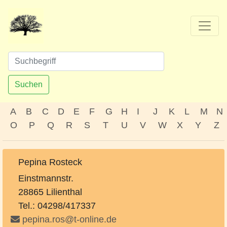
Suchen
A
B
C
D
E
F
G
H
I
J
K
L
M
N
O
P
Q
R
S
T
U
V
W
X
Y
Z
Pepina Rosteck
Einstmannstr.
28865 Lilienthal
Tel.: 04298/417337
pepina.ros@t-online.de