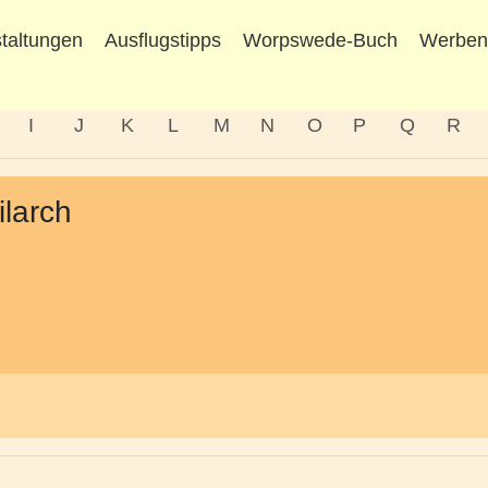
taltungen
Ausflugstipps
Worpswede-Buch
Werbe
I
J
K
L
M
N
O
P
Q
R
ilarch