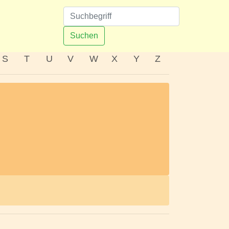
n
Suchen
S
T
U
V
W
X
Y
Z