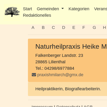
Start
Gemeinden
Kategorien
Verans
Redaktionelles
A
B
C
D
E
F
G
H
Naturheilpraxis Heike M
Falkenberger Landstr. 23
28865 Lilienthal
Tel.: 04298/6977884
praxishmilarch@gmx.de
Heilpraktikerin, Biografiearbeiterin.