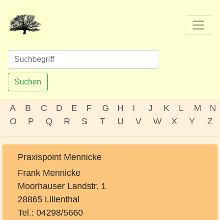
Suchen
A
B
C
D
E
F
G
H
I
J
K
L
M
N
O
P
Q
R
S
T
U
V
W
X
Y
Z
Praxispoint Mennicke
Frank Mennicke
Moorhauser Landstr. 1
28865 Lilienthal
Tel.: 04298/5660