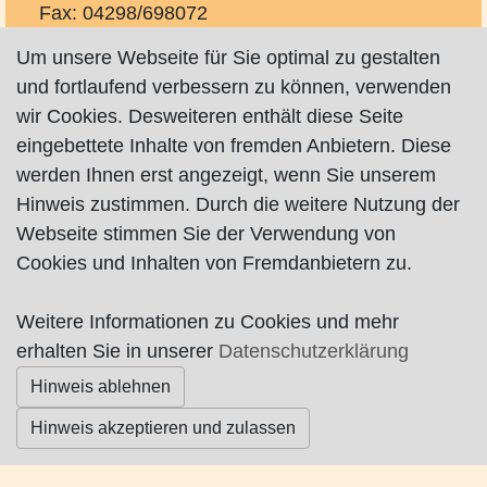
Fax: 04298/698072
frank.mennicke@mennicke-gesundheit.de
Um unsere Webseite für Sie optimal zu gestalten
http://www.mennicke-gesundheit.de
und fortlaufend verbessern zu können, verwenden
wir Cookies. Desweiteren enthält diese Seite
Krankengymnastik, Physiotherapie,
eingebettete Inhalte von fremden Anbietern. Diese
Craniosacrale Biodynamik, Logopädie.
werden Ihnen erst angezeigt, wenn Sie unserem
Hinweis zustimmen. Durch die weitere Nutzung der
Webseite stimmen Sie der Verwendung von
Cookies und Inhalten von Fremdanbietern zu.
Impressum
|
Datenschutz
|
AGB
Weitere Informationen zu Cookies und mehr
© Worpswede24 2015-2026
erhalten Sie in unserer
Datenschutzerklärung
Hinweis ablehnen
Hinweis akzeptieren und zulassen