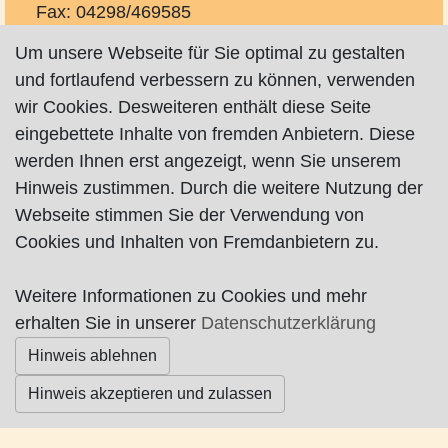
Fax: 04298/469585
a.rixmann@t-online.de
Um unsere Webseite für Sie optimal zu gestalten
http://www.praxis-watson-rixmann.de
und fortlaufend verbessern zu können, verwenden
wir Cookies. Desweiteren enthält diese Seite
eingebettete Inhalte von fremden Anbietern. Diese
werden Ihnen erst angezeigt, wenn Sie unserem
Hinweis zustimmen. Durch die weitere Nutzung der
Webseite stimmen Sie der Verwendung von
Impressum
|
Datenschutz
|
AGB
Cookies und Inhalten von Fremdanbietern zu.
© Worpswede24 2015-2026
Weitere Informationen zu Cookies und mehr
erhalten Sie in unserer
Datenschutzerklärung
Hinweis ablehnen
Hinweis akzeptieren und zulassen