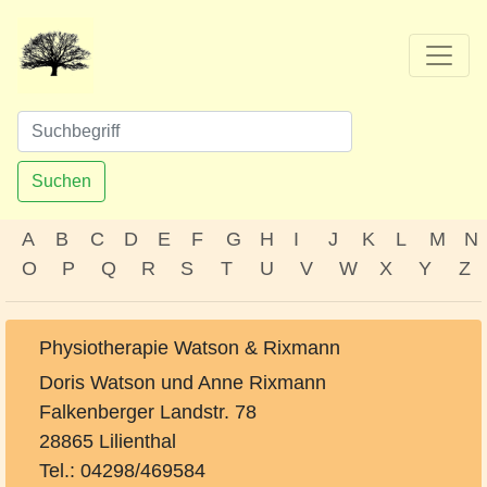
Suchen
A
B
C
D
E
F
G
H
I
J
K
L
M
N
O
P
Q
R
S
T
U
V
W
X
Y
Z
Physiotherapie Watson & Rixmann
Doris Watson und Anne Rixmann
Falkenberger Landstr. 78
28865 Lilienthal
Tel.: 04298/469584