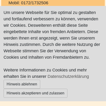
Mobil: 0172/1732506
vier-engel-auf-pfoten@hotmail.de
Um unsere Webseite für Sie optimal zu gestalten
und fortlaufend verbessern zu können, verwenden
wir Cookies. Desweiteren enthält diese Seite
eingebettete Inhalte von fremden Anbietern. Diese
werden Ihnen erst angezeigt, wenn Sie unserem
Hinweis zustimmen. Durch die weitere Nutzung der
Impressum
|
Datenschutz
|
AGB
Webseite stimmen Sie der Verwendung von
Cookies und Inhalten von Fremdanbietern zu.
© Worpswede24 2015-2026
Weitere Informationen zu Cookies und mehr
erhalten Sie in unserer
Datenschutzerklärung
Hinweis ablehnen
Hinweis akzeptieren und zulassen