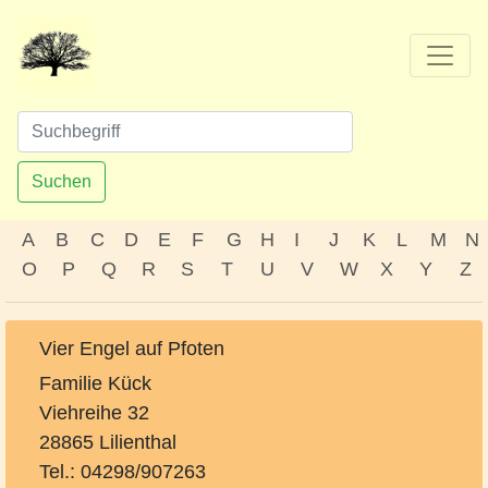
Suchen
A
B
C
D
E
F
G
H
I
J
K
L
M
N
O
P
Q
R
S
T
U
V
W
X
Y
Z
Vier Engel auf Pfoten
Familie Kück
Viehreihe 32
28865 Lilienthal
Tel.: 04298/907263