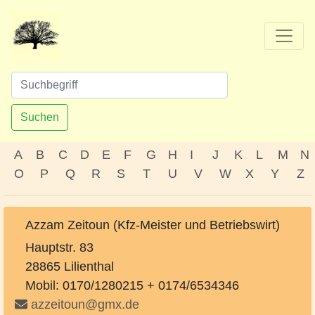
Suchen
A
B
C
D
E
F
G
H
I
J
K
L
M
N
O
P
Q
R
S
T
U
V
W
X
Y
Z
Azzam Zeitoun (Kfz-Meister und Betriebswirt)
Hauptstr. 83
28865 Lilienthal
Mobil: 0170/1280215 + 0174/6534346
azzeitoun@gmx.de